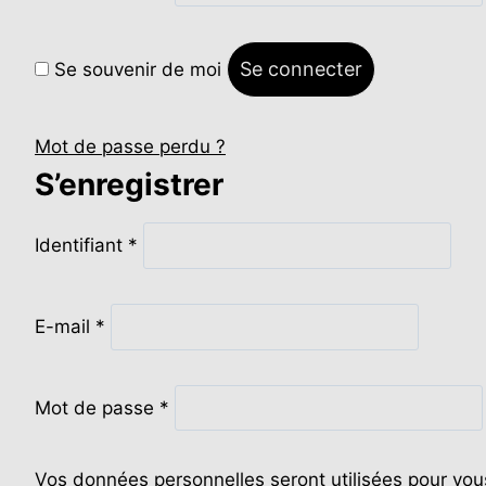
b
g
l
a
i
t
Se connecter
Se souvenir de moi
g
o
a
i
Mot de passe perdu ?
t
r
S’enregistrer
o
e
i
O
r
Identifiant
*
b
e
l
O
i
E-mail
*
b
g
l
a
O
i
Mot de passe
*
t
b
g
o
l
a
i
Vos données personnelles seront utilisées pour vous
i