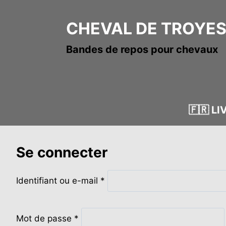
Aller
au
CHEVAL DE TROYE
contenu
Bandes de repos pour chevaux
🇫🇷 L
Se connecter
O
Identifiant ou e-mail
*
b
l
O
i
Mot de passe
*